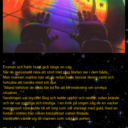
En man och hans hund gick längs en väg.
När de passerade nära ett stort träd slog blixten ner i dem båda.
Men mannen märkte inte att de redan hade lämnat denna värld och
fortsatte att vandra med sitt djur.
"Ibland behöver de döda lite tid för att bli medvetna om sin nya
situation..."
Vandringen var mycket lång och ledde uppför och nedför, solen brände
och de var svettiga och törstiga. I en krök på stigen såg de en vacker
marmorport som ledde till ett torg som var stenlagt med guld, med en
fontän i mitten från vilken kristallklart vatten flödade.
Vandraren vände sig till mannen som vaktade porten.