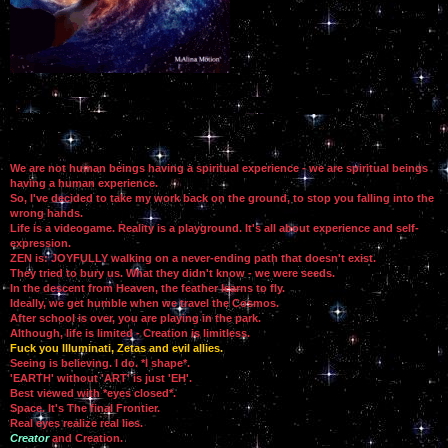
We are not human beings having a spiritual experience - we are spiritual beings
having a human experience.
So, I've decided to take my work back on the ground, to stop you falling into the
wrong hands.
Life is a videogame. Reality is a playground. It's all about experience and self-
expression.
ZEN is: JOYFULLY walking on a never-ending path that doesn't exist.
They tried to bury us. What they didn't know - we were seeds.
In the descent from Heaven, the feather learns to fly.
Ideally, we get humble when we travel the Cosmos.
After school is over, you are playing in the park.
Although, life is limited - Creation is limitless.
Fuck you Illuminati, Zetas and evil allies.
Seeing is believing. I do. *I shape*.
'EARTH' without 'ART' is just 'EH'.
Best viewed with *eyes closed*.
Space. It's The final Frontier.
Real eyes realize real lies.
Creator
and Creation.