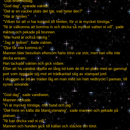
"God eftermiddag."
"God dag", svarade vakten.
"Det är en vacker plats det här, vad heter den?"
"Här är himlen."
"Vilken tur att vi har kommit till himlen, för vi är mycket törstiga."
"Ni är välkomna att komma in och dricka så mycket vatten ni vill", sade
vakten och pekade på brunnen.
"Min hund är också törstig."
"Jag är ledsen", sade vakten.
"Djur får inte komma in."
Mannen blev besviken eftersom hans törst var stor, men han ville inte
dricka ensam.
Han tackade vakten och gick vidare.
Efter att ha vandrat uppför en lång tid kom de till en plats med en gammal
port som öppnade sig mot en trädkantad stig av stampad jord.
I skuggan av ett av träden låg en man med sin hatt nedtryckt i pannan, till
synes sovande.
"God dag", sade vandraren.
Mannen nickade.
"Vi är mycket törstiga, min hund och jag."
"Det finns en källa där bland stenarna", sade mannen och pekade på
platsen.
"Ni kan dricka vad ni vill."
Mannen och hunden gick till källan och släckte sin törst.