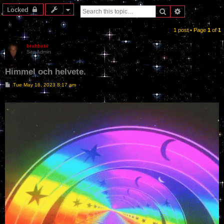
Locked
Search
Advanced sea
1 post • Page
1
of
1
brahbata
Site Admin
Himmel och helvete.
P
Tue May 16, 2023 8:17 am
o
s
t