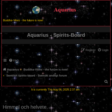
Buddha-Vibes - the future is now!
Aquarius - Spirits-Board
Register
Login
FAQ
Aquarius
Buddha-Vibes - the future is now!
Swedish spirits-board - Svenskt andligt forum
S
e
It is currently Thu Aug 06, 2026 2:37 am
a
r
c
Himmel och helvete.
h