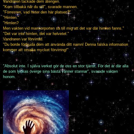
Vandraren tackade dem återigen.
"Kom tillbaka när du vill", svarade mannen.
"Förresten, vad heter den här platsen?"
"Himlen."
"Himlen?
Men vakten vid marmorporten sa till mig att det var där himlen fanns."
"Det var inte himlen, det var helvetet."
Vandraren var förvirrad.
"Du borde förbjuda dem att använda ditt namn! Denna falska information
kommer att orsaka mycket förvirring!"
"Absolut inte. I själva verket gör de oss en stor tjänst. För det är där alla
de som lyckas överge sina bästa vänner stannar", svarade vakten
honom.