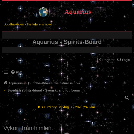
Buddha-Vibes - the future is now!
Aquarius - Spirits-Board
Register
Login
FAQ
Aquarius
Buddha-Vibes - the future is now!
Swedish spirits-board - Svenskt andligt forum
S
e
It is currently Sat Aug 08, 2026 2:40 am
a
r
c
Vykort från himlen.
h