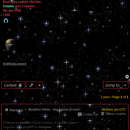
Real eyes realize real lies.
Creator
and Creation.
We are ONE.
I AM.
brahbata.space
Locked
Jump to
1 post • Page
1
of
1
Buddha-Vibes - the future is now!
All times are
UTC
Aquarius
Delete cookies
Contact us
Powered by
phpBB
® Forum Software © phpBB Limited
Aquarius style phpBB® by
brahbata