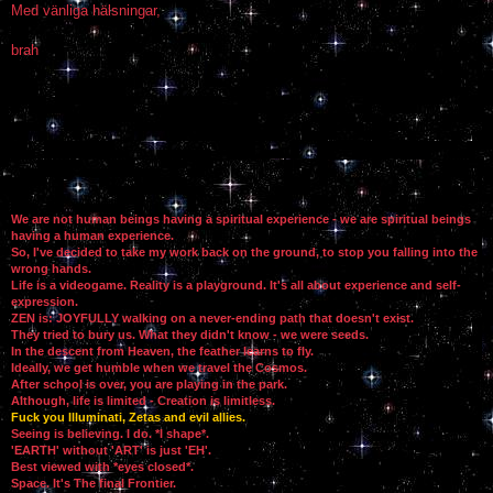
Med vänliga hälsningar,
brah
We are not human beings having a spiritual experience - we are spiritual beings
having a human experience.
So, I've decided to take my work back on the ground, to stop you falling into the
wrong hands.
Life is a videogame. Reality is a playground. It's all about experience and self-
expression.
ZEN is: JOYFULLY walking on a never-ending path that doesn't exist.
They tried to bury us. What they didn't know - we were seeds.
In the descent from Heaven, the feather learns to fly.
Ideally, we get humble when we travel the Cosmos.
After school is over, you are playing in the park.
Although, life is limited - Creation is limitless.
Fuck you Illuminati, Zetas and evil allies.
Seeing is believing. I do. *I shape*.
'EARTH' without 'ART' is just 'EH'.
Best viewed with *eyes closed*.
Space. It's The final Frontier.