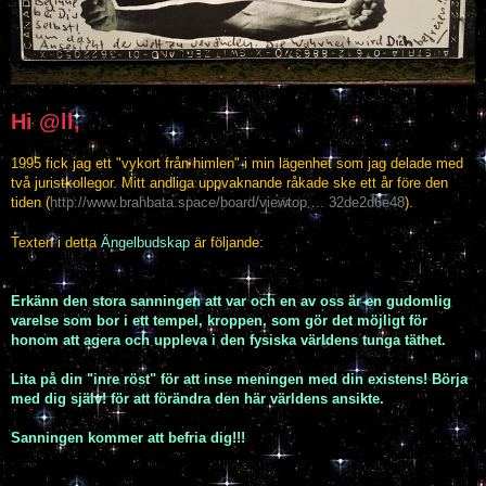
Hi @ll,
1995 fick jag ett "vykort från himlen" i min lägenhet som jag delade med
två juristkollegor. Mitt andliga uppvaknande råkade ske ett år före den
tiden (
http://www.brahbata.space/board/viewtop ... 32de2d6e48
).
Texten i detta
Ängelbudskap
är följande:
Erkänn den stora sanningen att var och en av oss är en gudomlig
varelse som bor i ett tempel, kroppen, som gör det möjligt för
honom att agera och uppleva i den fysiska världens tunga täthet.
Lita på din "inre röst" för att inse meningen med din existens! Börja
med dig själv! för att förändra den här världens ansikte.
Sanningen kommer att befria dig!!!