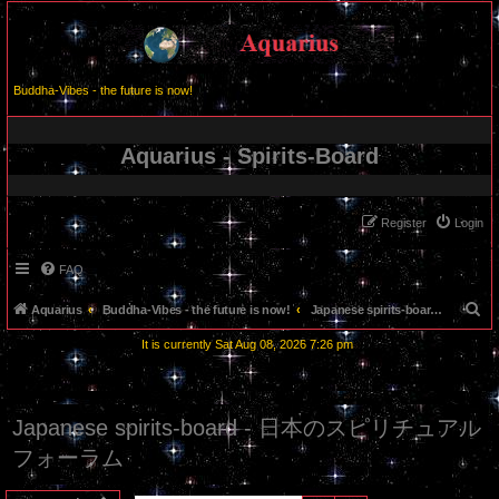
Buddha-Vibes - the future is now!
Aquarius - Spirits-Board
Register
Login
FAQ
S
Aquarius
Buddha-Vibes - the future is now!
Japanese spirits-board - 日本のスピリチュアルフォーラム
e
It is currently Sat Aug 08, 2026 7:26 pm
a
r
c
Japanese spirits-board - 日本のスピリチュアル
h
フォーラム