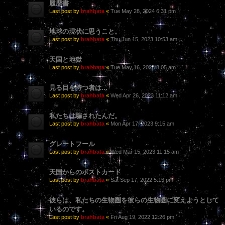
履歴書
Last post by
brahbata
«
Tue May 28, 2024 6:31 pm
地球の現状に思うこと。
Last post by
brahbata
«
Thu Jun 15, 2023 10:53 am
天国と地獄
Last post by
brahbata
«
Tue May 16, 2023 8:05 am
見る目を持つ者は...
Last post by
brahbata
«
Wed Apr 26, 2023 11:12 am
私たちは騙されたんだ。
Last post by
brahbata
«
Mon Apr 17, 2023 9:15 am
グレートフール
Last post by
brahbata
«
Wed Mar 15, 2023 11:15 am
天国からのポストカード
Last post by
brahbata
«
Sat Sep 17, 2022 5:13 pm
彼らは、私たちの生物圏を彼らの生物圏に変えようとして
いるのです。
Last post by
brahbata
«
Fri Aug 19, 2022 12:26 pm