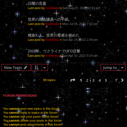
日曜の言葉
Last post by
brahbata
«
Sun Aug 07, 2022 12:53 pm
世界の国会議員への手紙。
Last post by
brahbata
«
Mon Jul 04, 2022 7:02 pm
種族X-人。世界の脅威を秘めた
Last post by
brahbata
«
Sun Apr 24, 2022 2:39 pm
2022年、ウクライナでUFO目撃
Last post by
brahbata
«
Sun Apr 10, 2022 9:24 am
New Topic
Jump to
Page
1
of
7
1
2
3
4
5
7
98 topics
…
FORUM PERMISSIONS
You
cannot
post new topics in this forum
You
cannot
reply to topics in this forum
You
cannot
edit your posts in this forum
You
cannot
delete your posts in this forum
You
cannot
post attachments in this forum