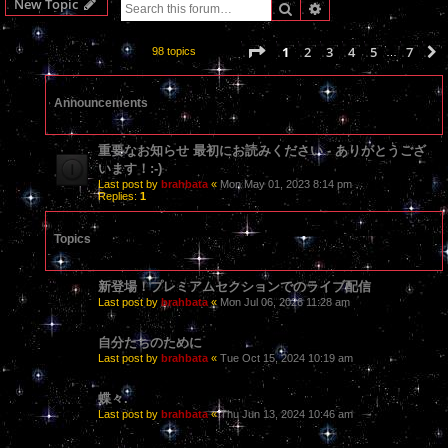
New Topic
Search
Advanced search
Page
1
of
7
1
2
3
4
5
7
98 topics
…
Announcements
重要なお知らせ 最初にお読みください - ありがとうござ
います！:-)
Last post by
brahbata
«
Mon May 01, 2023 8:14 pm
Replies:
1
Topics
新登場！プレミアムセクションでのライブ配信
Last post by
brahbata
«
Mon Jul 06, 2026 11:28 am
自分たちのために
Last post by
brahbata
«
Tue Oct 15, 2024 10:19 am
蝶々.
Last post by
brahbata
«
Thu Jun 13, 2024 10:46 am