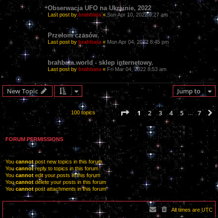
Obserwacja UFO na Ukrainie, 2022
Last post by
brahbata
«
Sun Apr 10, 2022 9:27 am
Przełom czasów.
Last post by
brahbata
«
Mon Apr 04, 2022 8:45 pm
brahbata.world - sklep internetowy.
Last post by
brahbata
«
Fri Mar 04, 2022 8:53 am
New Topic
Jump to
Page
1
of
7
1
2
3
4
5
7
100 topics
…
FORUM PERMISSIONS
You
cannot
post new topics in this forum
You
cannot
reply to topics in this forum
You
cannot
edit your posts in this forum
You
cannot
delete your posts in this forum
You
cannot
post attachments in this forum
All times are
UTC