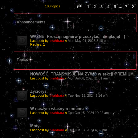
Page
1
of
7
1
2
3
4
5
7
100 topics
…
Announcements
WAŻNE! Proszę najpierw przeczytać - dziękuję! :-)
Last post by
brahbata
«
Mon May 01, 2023 8:18 pm
Replies:
1
Topics
NOWOŚĆ! TRANSMISJE NA ŻYWO w sekcji PREMIUM
Last post by
brahbata
«
Mon Jul 06, 2026 11:31 am
Życiorys.
Last post by
brahbata
«
Tue Nov 19, 2024 3:14 pm
W naszym własnym imieniu
Last post by
brahbata
«
Tue Oct 15, 2024 10:22 am
Motyl
Last post by
brahbata
«
Thu Jun 13, 2024 4:32 pm