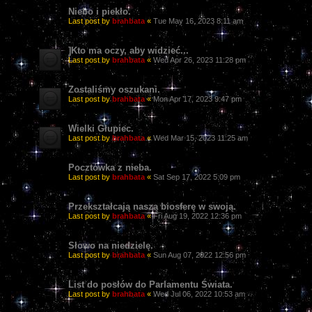
Niebo i piekło.
Last post by
brahbata
«
Tue May 16, 2023 8:11 am
]Kto ma oczy, aby widzieć...
Last post by
brahbata
«
Wed Apr 26, 2023 11:28 pm
Zostaliśmy oszukani.
Last post by
brahbata
«
Mon Apr 17, 2023 9:47 pm
Wielki Głupiec.
Last post by
brahbata
«
Wed Mar 15, 2023 11:25 am
Pocztówka z nieba.
Last post by
brahbata
«
Sat Sep 17, 2022 5:09 pm
Przekształcają naszą biosferę w swoją.
Last post by
brahbata
«
Fri Aug 19, 2022 12:36 pm
Słowo na niedzielę.
Last post by
brahbata
«
Sun Aug 07, 2022 12:56 pm
List do posłów do Parlamentu Świata.
Last post by
brahbata
«
Wed Jul 06, 2022 10:53 am