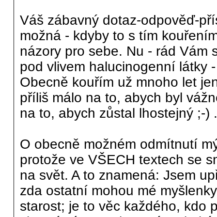
Váš zábavný dotaz-odpověď-přís
možná - kdyby to s tím kouřením
názory pro sebe. Nu - rád Vám s
pod vlivem halucinogenní látky - 
Obecně kouřím už mnoho let jen 
příliš málo na to, abych byl vá
na to, abych zůstal lhostejný ;-) .
O obecně možném odmítnutí mých
protože ve VŠECH textech se sn
na svět. A to znamená: Jsem up
zda ostatní mohou mé myšlenky 
starost; je to věc každého, kdo