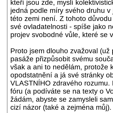
kteří jsou zde, myslí kolektivist
jedná podle míry svého druhu v je
této zemi není. Z tohoto důvodu
své ovladatelnosti - spíše jako 
projev svobodné vůle, které se v
Proto jsem dlouho zvažoval (už 
pasáže přizpůsobit svému souč
však a ani to nedělám, protože
opodstatnění a já své stránky o
VLASTNÍHO zdravého rozumu. Pok
fóru (a podíváte se na texty o V
žádám, abyste se zamysleli sam
cizí názor (také a zejména můj).