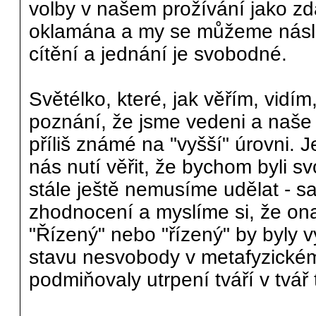
volby v našem prožívání jako zd
oklamána a my se můžeme násle
cítění a jednání je svobodné.
Světélko, které, jak věřím, vidí
poznání, že jsme vedeni a naše j
příliš známé na "vyšší" úrovni.
nás nutí věřit, že bychom byli sv
stále ještě nemusíme udělat - 
zhodnocení a myslíme si, že on
"Řízený" nebo "řízený" by byly
stavu nesvobody v metafyzickém 
podmiňovaly utrpení tváří v tvář 