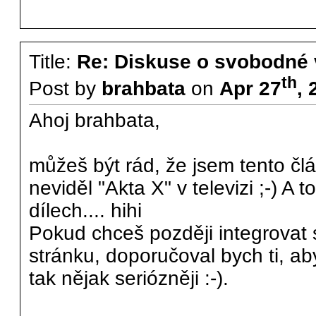
Title:
Re: Diskuse o svobodné 
th
Post by
brahbata
on
Apr 27
, 
Ahoj brahbata,
můžeš být rád, že jsem tento člán
neviděl "Akta X" v televizi ;-) A 
dílech.... hihi
Pokud chceš později integrova
stránku, doporučoval bych ti, ab
tak nějak seriózněji :-).