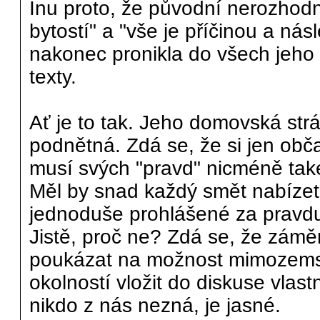
Inu proto, že původní nerozhodn
bytostí" a "vše je příčinou a n
nakonec pronikla do všech jeho t
texty.
Ať je to tak. Jeho domovská str
podnětná. Zdá se, že si jen obč
musí svých "pravd" nicméně také
Měl by snad každý smět nabízet 
jednoduše prohlášené za pravd
Jistě, proč ne? Zdá se, že zám
poukázat na možnost mimozemsk
okolností vložit do diskuse vlast
nikdo z nás nezná, je jasné.