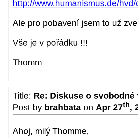
http://www.humanismus.de/hvd/di
Ale pro pobavení jsem to už zveř
Vše je v pořádku !!!
Thomm
Title:
Re: Diskuse o svobodné 
th
Post by
brahbata
on
Apr 27
, 
Ahoj, milý Thomme,