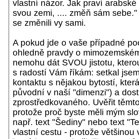
vlastní názor. Jak praví arabské 
svou zemi, .... změň sám sebe."
se změnili vy sami.
A pokud jde o vaše případné po
ohledně pravdy o mimozemském ž
nemohu dát SVOU jistotu, ktero
s radostí Vám říkám: setkal js
kontaktu s nějakou bytostí, kte
původní v naší "dimenzi") a do
zprostředkovaného. Uvěřit těmto
protože proč byste měli mým slo
např. text "Šediny" nebo text "T
vlastní cestu - protože většino