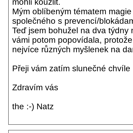
mohli kouzlit.
Mým oblíbeným tématem magie j
společného s prevencí/blokádam
Teď jsem bohužel na dva týdny n
vámi potom popovídala, protože 
nejvíce různých myšlenek na da
Přeji vám zatím slunečné chvíle 
Zdravím vás
the :-) Natz