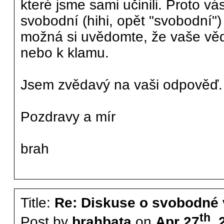
které jsme sami učinili. Proto v
svobodní (hihi, opět "svobodní"
možná si uvědomte, že vaše věd
nebo k klamu.
Jsem zvědavý na vaši odpověď.
Pozdravy a mír
brah
Title:
Re: Diskuse o svobodné 
th
Post by
brahbata
on
Apr 27
, 