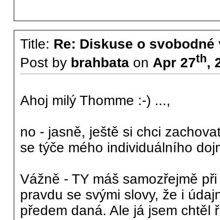
Title:
Re: Diskuse o svobodné 
th
Post by
brahbata
on
Apr 27
,
Ahoj milý Thomme :-) ...,
no - jasně, ještě si chci zachova
se týče mého individuálního dojm
Vážně - TY máš samozřejmě při
pravdu se svými slovy, že i úda
předem daná. Ale já jsem chtěl ří