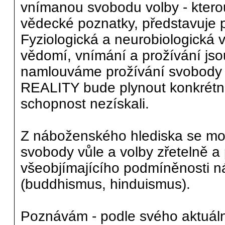
vnímanou svobodu volby - ktero
vědecké poznatky, představuje 
Fyziologická a neurobiologická v
vědomí, vnímání a prožívání jso
namlouváme prožívání svobody v
REALITY bude plynout konkrétní
schopnost nezískali.
Z náboženského hlediska se mono
svobody vůle a volby zřetelně a 
všeobjímajícího podmíněnosti 
(buddhismus, hinduismus).
Poznávám - podle svého aktuáln