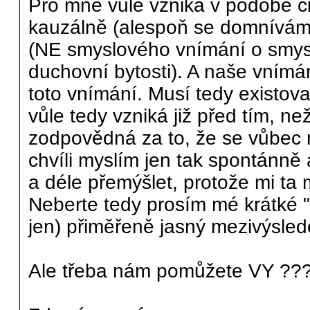
Pro mne vůle vzniká v podobě cit
kauzálně (alespoň se domnívám, 
(NE smyslového vnímání o smysl
duchovní bytosti). A naše vnímá
toto vnímání. Musí tedy existovat
vůle tedy vzniká již před tím, ne
zodpovědná za to, že se vůbec 
chvíli myslím jen tak spontánně 
a déle přemýšlet, protože mi ta
Neberte tedy prosím mé krátké "
jen) přiměřeně jasný mezivýslede
Ale třeba nám pomůžete VY ???