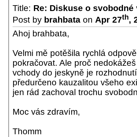
Title:
Re: Diskuse o svobodné 
th
Post by
brahbata
on
Apr 27
,
Ahoj brahbata,
Velmi mě potěšila rychlá odpověď
pokračovat. Ale proč nedokážeš 
vchody do jeskyně je rozhodnutí
předurčeno kauzalitou všeho exis
jen rád zachoval trochu svobodn
Moc vás zdravím,
Thomm