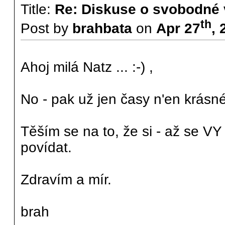
Title:
Re: Diskuse o svobodné 
th
Post by
brahbata
on
Apr 27
, 
Ahoj milá Natz ... :-) ,
No - pak už jen časy n'en krásné
Těším se na to, že si - až se VY
povídat.
Zdravím a mír.
brah