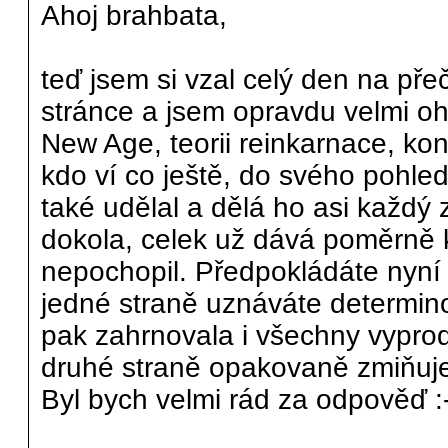
Ahoj brahbata,
teď jsem si vzal celý den na př
stránce a jsem opravdu velmi o
New Age, teorii reinkarnace, kons
kdo ví co ještě, do svého pohle
také udělal a dělá ho asi každý
dokola, celek už dává poměrně k
nepochopil. Předpokládáte nyní
jedné straně uznáváte determino
pak zahrnovala i všechny vypro
druhé straně opakovaně zmiňujet
Byl bych velmi rád za odpověď :-