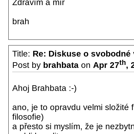
Zdravím a mír
brah
Title:
Re: Diskuse o svobodné 
th
Post by
brahbata
on
Apr 27
, 
Ahoj Brahbata :-)
ano, je to opravdu velmi složité 
filosofie)
a přesto si myslím, že je nezby