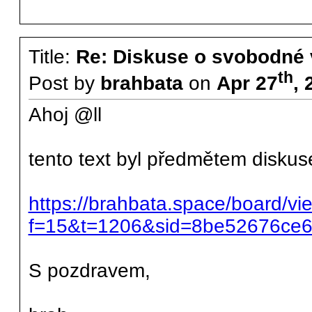
Title:
Re: Diskuse o svobodné 
th
Post by
brahbata
on
Apr 27
, 
Ahoj @ll
tento text byl předmětem diskus
https://brahbata.space/board/vi
f=15&t=1206&sid=8be52676ce
S pozdravem,