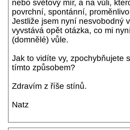
nebo světový mír, a na vůli, kter
povrchní, spontánní, proměnlivo
Jestliže jsem nyní nesvobodný v
vyvstává opět otázka, co mi ny
(domnělé) vůle.
Jak to vidíte vy, zpochybňujete 
tímto způsobem?
Zdravím z říše stínů.
Natz