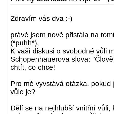
Zdravím vás dva :-)
právě jsem nově přistála na tom
(*puhh*).
K vaší diskusi o svobodné vůli
Schopenhauerova slova: "Člověk
chtít, co chce!
Pro mě vyvstává otázka, pokud j
vůle je?
Dělí se na nejhlubší vnitřní vů