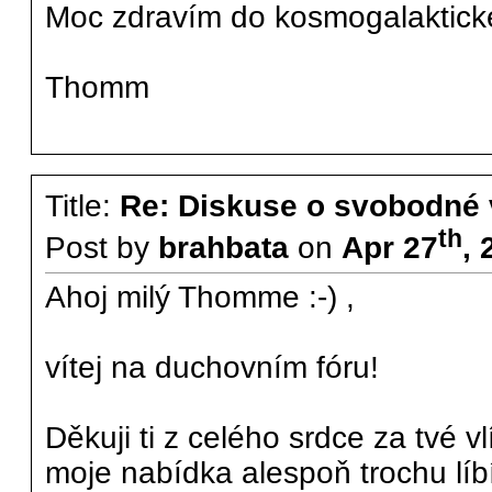
Moc zdravím do kosmogalaktick
Thomm
Title:
Re: Diskuse o svobodné 
th
Post by
brahbata
on
Apr 27
,
Ahoj milý Thomme :-) ,
vítej na duchovním fóru!
Děkuji ti z celého srdce za tvé vl
moje nabídka alespoň trochu líbí