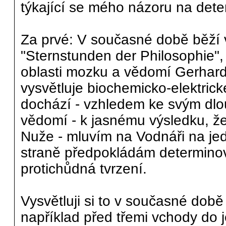
týkající se mého názoru na dete
Za prvé: V současné době běží v
"Sternstunden der Philosophie", 
oblasti mozku a vědomí Gerhar
vysvětluje biochemicko-elektrick
dochází - vzhledem ke svým dlo
vědomí - k jasnému výsledku, ž
Nuže - mluvím na Vodnáři na je
straně předpokládám determinov
protichůdná tvrzení.
Vysvětluji si to v současné době
například před třemi vchody do j