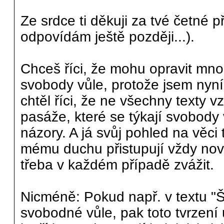
Ze srdce ti děkuji za tvé četné 
odpovídám ještě později...).
Chceš říci, že mohu opravit mn
svobody vůle, protože jsem nyn
chtěl říci, že ne všechny texty v
pasáže, které se týkají svobody
názory. A já svůj pohled na věc
mému duchu přistupují vždy nové i
třeba v každém případě zvážit.
Nicméně: Pokud např. v textu "Še
svobodné vůle, pak toto tvrzení u