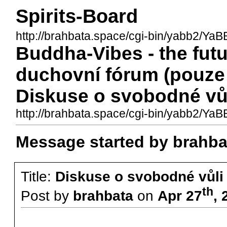
Spirits-Board
http://brahbata.space/cgi-bin/yabb2/YaBB
Buddha-Vibes - the fut
duchovní fórum (pouze 
Diskuse o svobodné vů
http://brahbata.space/cgi-bin/yabb2/Y
Message started by brahba
Title:
Diskuse o svobodné vůli
th
Post by
brahbata
on
Apr 27
,