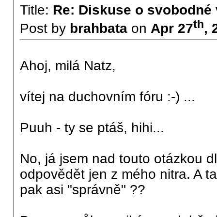
Title:
Re: Diskuse o svobodné 
th
Post by
brahbata
on
Apr 27
, 
Ahoj, milá Natz,
vítej na duchovním fóru :-) ...
Puuh - ty se ptáš, hihi...
No, já jsem nad touto otázkou d
odpovědět jen z mého nitra. A tam 
pak asi "správně" ??