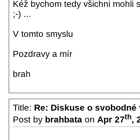
Kéž bychom tedy všichni mohli
;-) ...
V tomto smyslu
Pozdravy a mír
brah
Title:
Re: Diskuse o svobodné 
th
Post by
brahbata
on
Apr 27
, 