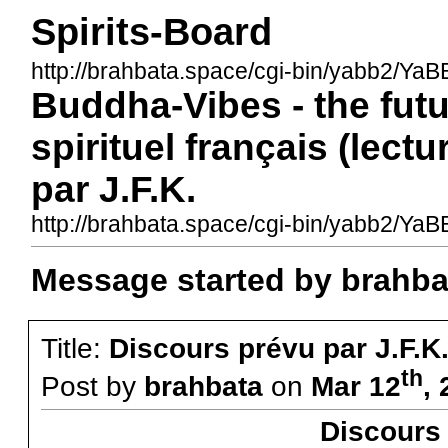
Spirits-Board
http://brahbata.space/cgi-bin/yabb2/YaBB
Buddha-Vibes - the fut
spirituel français (lect
par J.F.K.
http://brahbata.space/cgi-bin/yabb2/Y
Message started by brahba
Title:
Discours prévu par J.F.K
th
Post by
brahbata
on
Mar 12
,
Discours 